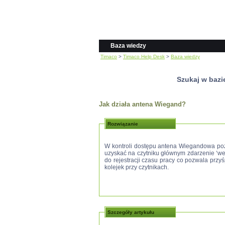
Baza wiedzy
Timaco
>
Timaco Help Desk
>
Baza wiedzy
Szukaj w bazi
Jak działa antena Wiegand?
Rozwiązanie
W kontroli dostępu antena Wiegandowa poz
uzyskać na czytniku głównym zdarzenie ‘wej
do rejestracji czasu pracy co pozwala prz
kolejek przy czytnikach.
Szczegóły artykułu