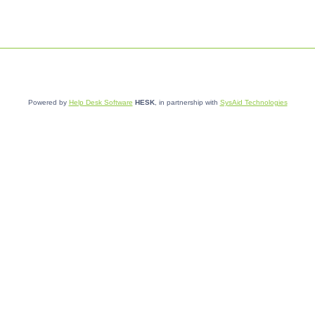
Powered by
Help Desk Software
HESK
, in partnership with
SysAid Technologies