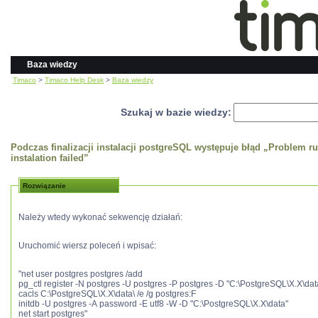
Baza wiedzy
Timaco
>
Timaco Help Desk
>
Baza wiedzy
Szukaj w bazie wiedzy:
Podczas finalizacji instalacji postgreSQL występuje błąd „Problem run
instalation failed”
Rozwiązanie
Należy wtedy wykonać sekwencję działań:
Uruchomić wiersz poleceń i wpisać:
"net user postgres postgres /add
pg_ctl register -N postgres -U postgres -P postgres -D "C:\PostgreSQL\X.X\dat
cacls C:\PostgreSQL\X.X\data\ /e /g postgres:F
initdb -U postgres -A password -E utf8 -W -D "C:\PostgreSQL\X.X\data"
net start postgres"